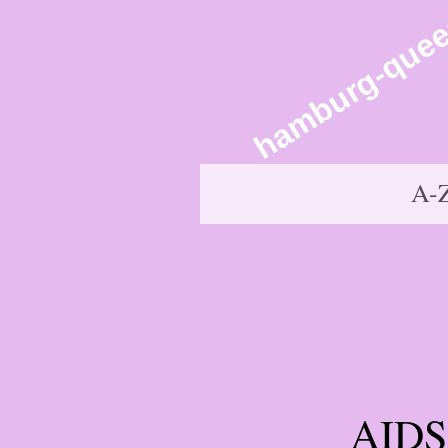
hamburg-quee
A-
AIDS