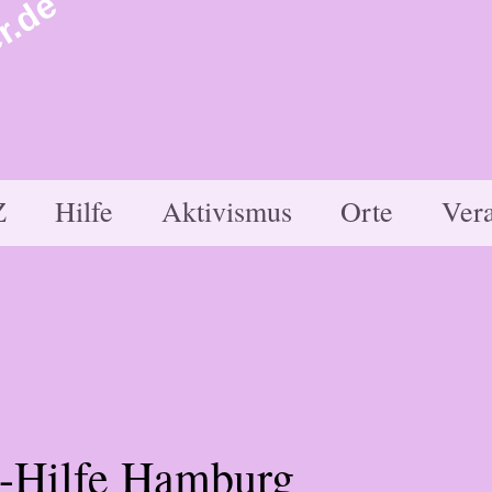
r.de
Z
Hilfe
Aktivismus
Orte
Vera
-Hilfe Hamburg