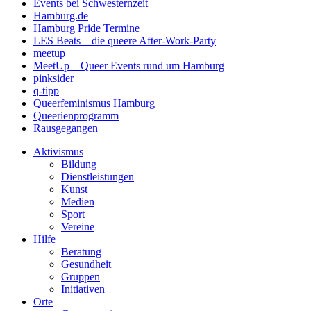
Events bei Schwesternzeit
Hamburg.de
Hamburg Pride Termine
LES Beats – die queere After-Work-Party
meetup
MeetUp – Queer Events rund um Hamburg
pinksider
q-tipp
Queerfeminismus Hamburg
Queerienprogramm
Rausgegangen
Aktivismus
Bildung
Dienstleistungen
Kunst
Medien
Sport
Vereine
Hilfe
Beratung
Gesundheit
Gruppen
Initiativen
Orte