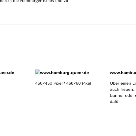
innen in die Hamburger Kinos und zu
www.hambur
450×450 Pixel / 468×60 Pixel
Über einen L
auch freuen. 
Banner oder 
dafür.